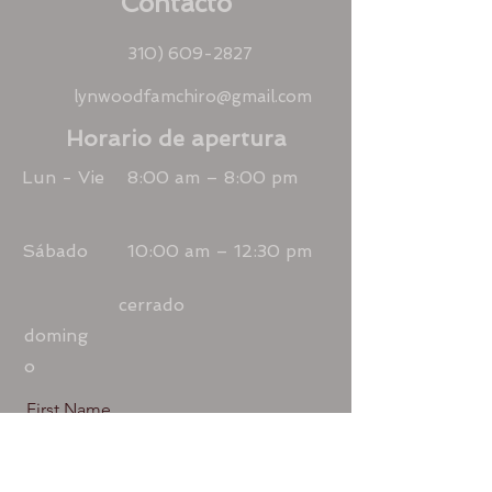
Contacto
310) 609-2827
lynwoodfamchiro@gmail.com
Horario de apertura
Lun - Vie
8:00 am – 8:00 pm
Sábado
10:00 am – 12:30 pm
cerrado
doming
o
First Name
Last Name